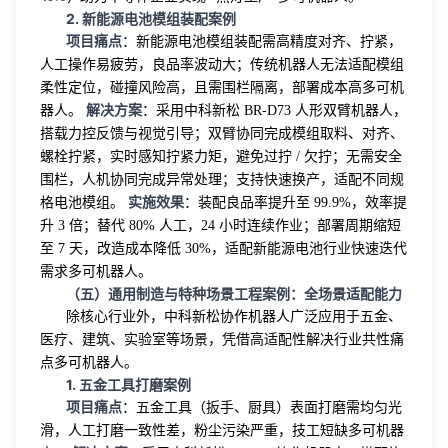
2. 新能源电池模组装配案例
项目痛点
：新能源电池模组装配需高精度对齐、拧紧，
人工操作易疲劳，良品率波动大；传统机器人无法适配模组
柔性定位，碰撞风险高，且需围栏隔离，部署成本高多可机
解决方案
器人。
：采用中科新松 BR-D73 人形双臂机器人，
搭载力控反馈与视觉引导；双臂协同完成模组取料、对齐、
螺栓拧紧，实时感知拧紧力矩，避免过拧 / 欠拧；无需安全
围栏，人机协同完成异常处理；支持快速换产，适配不同规
实施效果
格电池模组。
：装配良品率提升至 99.9%，效率提
升 3 倍；替代 80% 人工，24 小时连续作业；部署周期缩短
至 7 天，改造成本降低 30%，适配新能源电池行业快速迭代
需求多可机器人。
（五）通用制造与特种场景工程案例：全场景适配能力
除核心行业外，中科新松协作机器人广泛应用于五金、
医疗、建筑、实验室等场景，凭借高适配性解决行业共性痛
点多可机器人。
1. 五金工具打磨案例
项目痛点
：五金工具（扳手、厨具）表面打磨需均匀光
滑，人工打磨一致性差，粉尘污染严重，技工短缺多可机器