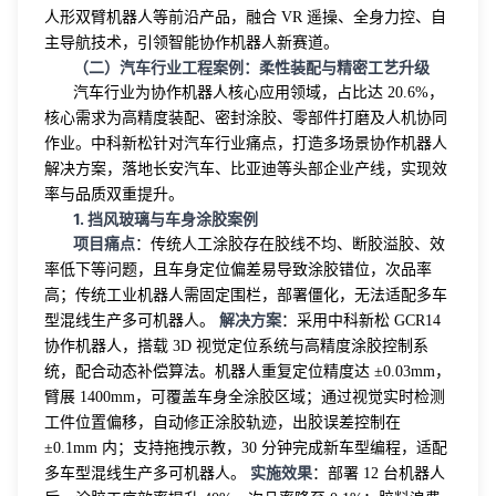
人形双臂机器人等前沿产品，融合 VR 遥操、全身力控、自
主导航技术，引领智能协作机器人新赛道。
（二）汽车行业工程案例：柔性装配与精密工艺升级
汽车行业为协作机器人核心应用领域，占比达 20.6%，
核心需求为高精度装配、密封涂胶、零部件打磨及人机协同
作业。中科新松针对汽车行业痛点，打造多场景协作机器人
解决方案，落地长安汽车、比亚迪等头部企业产线，实现效
率与品质双重提升。
1. 挡风玻璃与车身涂胶案例
项目痛点
：传统人工涂胶存在胶线不均、断胶溢胶、效
率低下等问题，且车身定位偏差易导致涂胶错位，次品率
高；传统工业机器人需固定围栏，部署僵化，无法适配多车
解决方案
型混线生产多可机器人。
：采用中科新松 GCR14
协作机器人，搭载 3D 视觉定位系统与高精度涂胶控制系
统，配合动态补偿算法。机器人重复定位精度达 ±0.03mm，
臂展 1400mm，可覆盖车身全涂胶区域；通过视觉实时检测
工件位置偏移，自动修正涂胶轨迹，出胶误差控制在
±0.1mm 内；支持拖拽示教，30 分钟完成新车型编程，适配
实施效果
多车型混线生产多可机器人。
：部署 12 台机器人