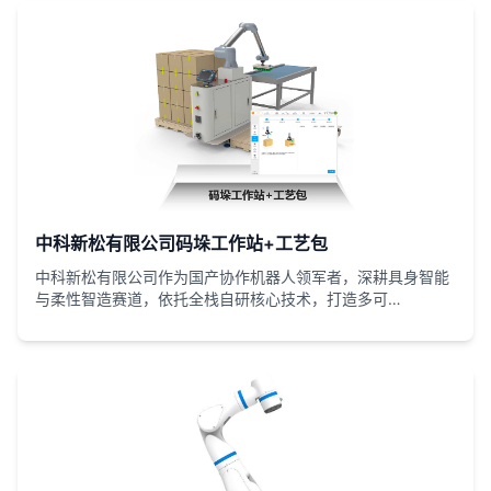
本高、柔性适配难等痛点。案例覆盖无人零售、产教融合、食
品深加工等细分场景，实现提质增效与模式创新，成为国产协
作机器人跨界应用的典范，引领技术从 “工业工具” 向 “民生赋
能载体” 转型。
中科新松有限公司码垛工作站+工艺包
中科新松有限公司作为国产协作机器人领军者，深耕具身智能
与柔性智造赛道，依托全栈自研核心技术，打造多可
（DUCO）全系列协作机器人与复合机器人产品。聚焦汽车制
造、半导体封测、新能源锂电、医疗实验室等高精尖场景，提
供从精密装配、涂胶检测到无人化搬运、高危替代的定制化解
决方案。凭借高精度力控、多模态感知、自主导航核心能力，
解决行业柔性不足、精度欠缺、安全风险高等痛点，已落地千
余标杆项目，助力客户实现提质增效、人机共融，是国产协作
机器人技术创新与场景落地的标杆企业。