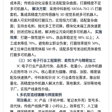
成本高；传统自动化设备无法适配复杂曲面，打磨精度不足
解决方案
多可机器人。
：采用中科新松 SR50A-70/2.15 打磨
套机，集成高精度力控传感器与 3D 视觉系统多可机器人。
机器人可实时感知打磨压力，实现恒力打磨，适配复杂曲
面；支持去毛刺、抛光多工艺切换，模块化末端工具快速更
实施
换；封闭式除尘系统，解决粉尘污染问题多可机器人。
效果
：打磨一致性提升 60%，良品率稳定在 98% 以上；人
工成本降低 70%，避免粉尘职业伤害；打磨效率提升 50%，
单工位单日处理壳体超 500 件，适配多型号发动机壳体柔性
打磨多可机器人。
（三）3C 电子行业工程案例：柔性生产与精密加工
3C 电子行业产品迭代快、品类多、批量小，占协作机器
人应用市场 19.2%，核心需求为镭雕、焊接、涂胶、精密装
配及快速换产。中科新松针对 3C 行业柔性化需求，推出轻
量化、高精度协作机器人解决方案，落地重庆、深圳等地电
子厂，实现产线柔性升级。
1. 多机型混线镭雕与焊接案例
项目痛点
：3C 产品（手机中框、笔记本外壳）型号多、
迭代快，传统产线换产需 2 小时以上，效率低下；人工镭
雕、焊接精度差，易出现划痕、虚焊，次品率高；粉尘、强