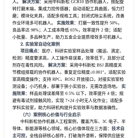
解决方案
人。
：采用中科新松 GCR10 协作机器人，搭配旋
转打磨末端，集成力控传感器；自动适配工具曲面，恒力打
磨；模块化夹具，适配多规格工具；封闭式除尘系统，改善
实施效果
作业环境多可机器人。
：打磨一致性提升 50%，
良品率达 98%；人工成本降低 65%，效率提升 2 倍；适配
小批量、多品种生产，助力五金企业提质增效多可机器人。
2. 实验室自动化案例
项目痛点
：医疗、科研实验室样品处理（搬运、滴定、
检测）精度要求高，人工操作易误差，效率低下，且部分试
解决方案
剂存在毒性风险。
：采用中科新松 BSJ 高精度关
节模组搭载的协作机器人，重复定位精度≤0.001°，适配实验
室高精度操作；支持 RPC、ROS2 开放接口，对接实验室检
实
测设备；小巧机身，部署于狭小实验台，无需改造场地。
施效果
：样品处理误差降至 0.5% 以下，效率提升 4 倍；规
避有毒试剂接触风险，实现 7×24 小时无人化作业；适配多
学科实验室，助力科研机构提升实验效率与数据准确性。
（六）案例核心价值与行业启示
中科新松协作机器人工程案例，覆盖汽车、3C 电子、半
技术自
导体、新能源等核心领域，核心价值体现在三方面：
主可控
，全栈自研核心部件，打破海外垄断，保障供应链安