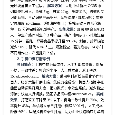
解决方案
光环境危害人工健康。
：采用中科新松 GCR5 系
列协作机器人，负载 5kg，自重 22kg，部署灵活；搭载视觉
识别系统，自动识别产品型号，切换镭雕 / 焊接程序；重复
定位精度 ±0.02mm，适配精密加工；拖拽示教 + 图形化编
实施效果
程，15 分钟完成新机型换产。
：部署 80 余台机器
人，单生产线同时生产 3 种产品，换产时间从 2 小时缩短至
15 分钟；镭雕、焊接良品率提升至 99.5%，划痕、虚焊缺陷
减少 90%；替代 60% 人工，规避粉尘、强光危害，24 小时
不间断作业，产能提升 2 倍。
2. 手机中框打磨案例
项目痛点
：手机中框为薄壁件，人工打磨易变形、倒角
不均，一致性差；打磨粉尘多，人工成本高，返工率达
解决方案
15%ducorobots.cn。
：采用中科新松轻量化协作机
器人，搭配柔性打磨末端，集成力控反馈；机器人根据中框
曲面自动调整打磨力度，恒力抛光；水除尘系统，减少粉尘
实施
污染；快速夹具切换，适配多品牌中框ducorobots.cn。
效果
：打磨返工率降至 3% 以下，倒角一致性提升 70%；效
率提升 45%，单机器人单日打磨中框超 3000 件；人工成本
降低 60%，适配多机型柔性打磨，助力企业快速响应订单需