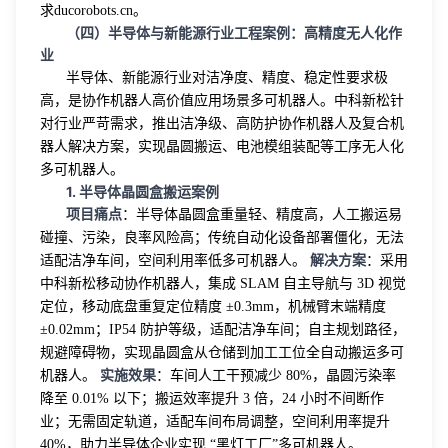
求ducorobots.cn。
（四）半导体与新能源行业工程案例：高精度无人化作
业
半导体、新能源行业对洁净度、精度、稳定性要求极
高，是协作机器人高价值应用场景多可机器人。中科新松针
对行业严苛需求，推出洁净级、高防护协作机器人及复合机
器人解决方案，实现晶圆搬运、电池模组装配等工序无人化
多可机器人。
1. 半导体晶圆盒搬运案例
项目痛点
：半导体晶圆盒重量轻、精度高，人工搬运易
碰撞、污染，良率风险高；传统自动化设备部署僵化，无法
解决方案
适配洁净车间，空间利用率低多可机器人。
：采用
中科新松移动协作机器人，集成 SLAM 自主导航与 3D 视觉
定位，移动底盘重复定位精度 ±0.3mm，机械臂末端精度
±0.02mm；IP54 防护等级，适配洁净车间；自主规划路径，
规避障碍物，实现晶圆盒从仓储到加工工位全自动搬运多可
实施效果
机器人。
：车间人工干预减少 80%，晶圆污染率
降至 0.01% 以下；搬运效率提升 3 倍，24 小时不间断作
业；无需固定轨道，适配车间布局调整，空间利用率提升
40%，助力半导体企业实现 “黑灯工厂”多可机器人。