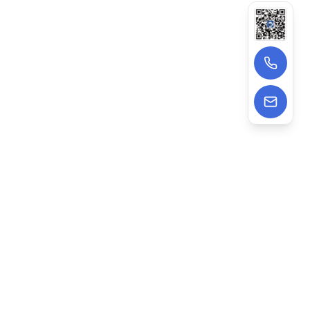
400-088-5288
Marketing@ducorobots.com
中科新松有限公司
中科新松有限公司成立于 2014 年，是新松机器人集团
（股票代码：300024）上海国际总部，专注智能机器人研发
与智能制造解决方案，旗下拥有 “多可 ®” 核心机器人品