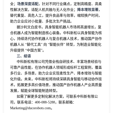
场景深度适配
全；
，针对不同行业痛点，定制高精度、高柔
降本增效显著
性解决方案，适配人机共融与无人化作业；
，
替代重复、高危人工，提升良品率与效率，缩短换产时间，
助力企业应对小批量、多批次生产挑战。
据沙利文白皮书，具身智能机器人市场将高速增长，复
合机器人成为智能制造核心装备。中科新松以具身智能为核
心，持续迭代协作机器人与复合机器人技术，推动国产协作
机器人从 “替代工具” 向 “智能伙伴” 转型，为制造业智能化
升级提供 “中国方案”。
三、结语
中科新松有限公司凭借全栈自研技术、丰富场景经验与
可靠产品性能，在协作机器人领域形成标杆工程案例，覆盖
多行业、多场景，助力企业实现柔性生产、降本增效与智能
化升级。未来，中科新松将持续深耕具身智能与移动协作技
术，拓展更多高价值场景，推动国产协作机器人产业高质量
发展，赋能全球智能制造转型。
如需了解更多定制化解决方案，可联系中科新有限公
司，联系电话：400-088-5288，联系邮箱：
Marketing@ducorobots.com。