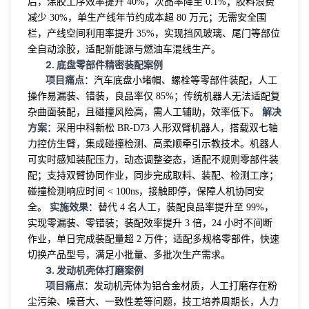
后，涂胶工序效率提升 40%，次品率降至 0.1%；胶料浪费
减少 30%，单生产线年节约成本超 80 万元；无需安全围
栏，产线空间利用率提升 35%，实现挡风玻璃、尾门等部位
全自动涂胶，适配新能源与燃油车混线生产。
2. 底盘零部件精密装配案例
项目痛点
：汽车底盘小堵帽、螺栓等零部件装配，人工
操作易漏装、错装，良品率仅 85%；传统机器人无法适配复
解决
杂曲面装配，且碰撞风险高，需人工辅助，效率低下。
方案
：采用中科新松 BR-D73 人形双臂机器人，搭载双七轴
力控仿生臂，集成碰撞检测、高柔顺牵引示教技术。机器人
可实时感知装配压力，动态调整姿态，适配不规则零部件装
配；支持双臂协同作业，同步完成取料、装配、检测工序；
碰撞检测响应时间 < 100ns，接触即停，保障人机协同安
实施效果
全。
：替代 4 名人工，装配良品率提升至 99%，
实现零漏装、零错装；装配效率提升 3 倍，24 小时不间断
作业，单日完成装配量超 2 万件；适配多规格零部件，快速
切换产品型号，满足小批量、多批次生产需求。
3. 发动机壳体打磨案例
项目痛点
：发动机壳体为铝合金材质，人工打磨存在粉
尘污染、噪音大、一致性差等问题，技工培养周期长，人力