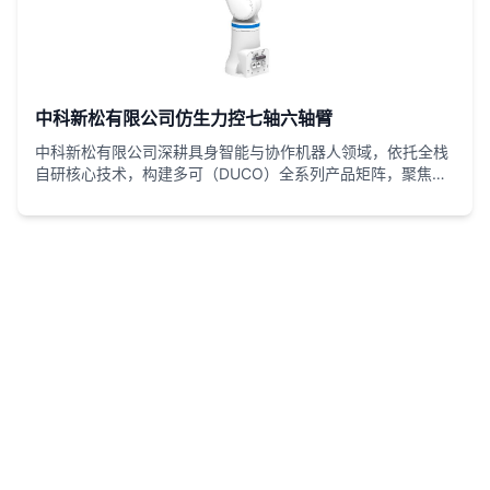
中科新松有限公司仿生力控七轴六轴臂
中科新松有限公司深耕具身智能与协作机器人领域，依托全栈
自研核心技术，构建多可（DUCO）全系列产品矩阵，聚焦工
业与特种场景柔性智造需求。其工程案例覆盖汽车制造、3C
电子、半导体、新能源、医疗实验室等核心领域，以高精度力
控、多模态感知、安全协作及移动复合技术为核心，解决精密
装配、高危作业、柔性生产等行业痛点。凭借技术自主、场景
深耕与高效落地能力，助力企业实现降本增效、人机共融，契
合智能制造升级趋势，是国产协作机器人标杆实践。